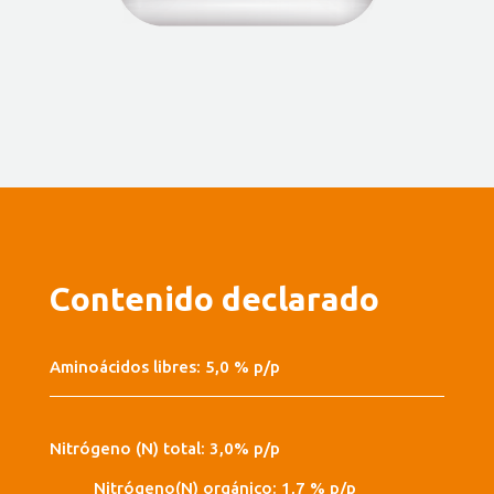
Contenido declarado
Aminoácidos libres: 5,0 % p/p
Nitrógeno (N) total: 3,0% p/p
Nitrógeno(N) orgánico: 1,7 % p/p