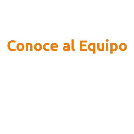
Conoce al Equipo
rganización… y actitud positiva en cada reto En Plymag nos gusta p
ré Denisse Bravo Maillard, una de esas compañeras que aportan desde e