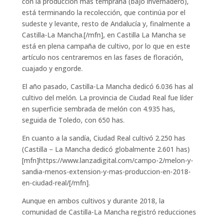
con la producción más temprana (bajo invernadero),
está terminando la recolección, que continúa por el
sudeste y levante, resto de Andalucía y, finalmente a
Castilla-La Mancha.[/mfn], en Castilla La Mancha se
está en plena campaña de cultivo, por lo que en este
artículo nos centraremos en las fases de floración,
cuajado y engorde.
El año pasado, Castilla-La Mancha dedicó 6.036 has al
cultivo del melón. La provincia de Ciudad Real fue líder
en superficie sembrada de melón con 4.935 has,
seguida de Toledo, con 650 has.
En cuanto a la sandía, Ciudad Real cultivó 2.250 has
(Castilla – La Mancha dedicó globalmente 2.601 has)
[mfn]https://www.lanzadigital.com/campo-2/melon-y-
sandia-menos-extension-y-mas-produccion-en-2018-
en-ciudad-real/[/mfn]
.
Aunque en ambos cultivos y durante 2018, la
comunidad de Castilla-La Mancha registró reducciones