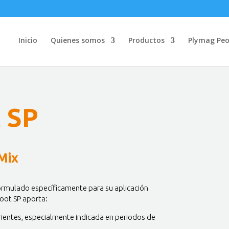
Inicio
Quienes somos
Productos
Plymag Peo
 SP
Mix
ormulado específicamente para su aplicación
oot SP aporta:
trientes, especialmente indicada en periodos de