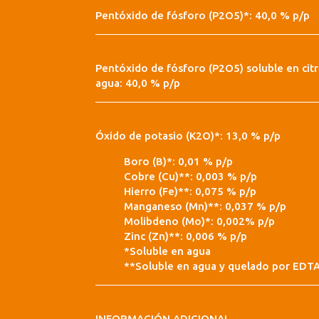
Pentóxido de fósforo (P2O5)*: 40,0 % p/p
Pentóxido de fósforo (P2O5) soluble en cit
agua: 40,0 % p/p
Óxido de potasio (K2O)*: 13,0 % p/p
Boro (B)*: 0,01 % p/p
Cobre (Cu)**: 0,003 % p/p
Hierro (Fe)**: 0,075 % p/p
Manganeso (Mn)**: 0,037 % p/p
Molibdeno (Mo)*: 0,002% p/p
Zinc (Zn)**: 0,006 % p/p
*Soluble en agua
**Soluble en agua y quelado por EDT
INFORMACIÓN ADICIONAL