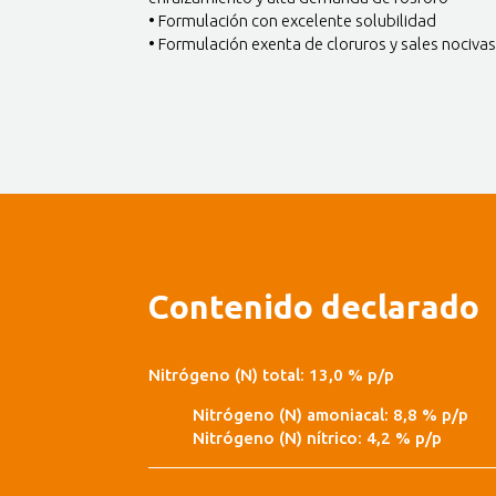
• Formulación con excelente solubilidad
• Formulación exenta de cloruros y sales nociva
Contenido declarado
Nitrógeno (N) total: 13,0 % p/p
Nitrógeno (N) amoniacal: 8,8 % p/p
Nitrógeno (N) nítrico: 4,2 % p/p