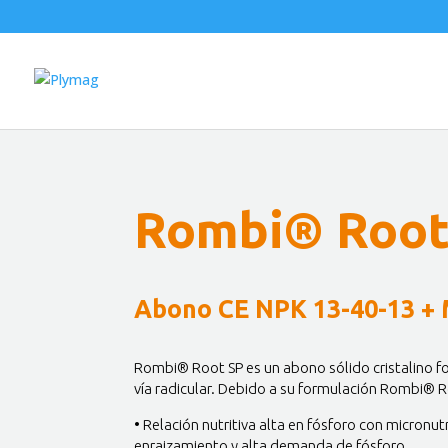
Rombi® Root
Abono CE NPK 13-40-13 + 
Rombi® Root SP es un abono sólido cristalino f
vía radicular. Debido a su formulación Rombi® R
• Relación nutritiva alta en fósforo con micronu
enraizamiento y alta demanda de fósforo