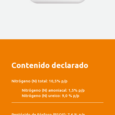
Contenido declarado
Nitrógeno (N) total: 10,5% p/p
Nitrógeno (N) amoniacal: 1,5% p/p
Nitrógeno (N) ureico: 9,0 % p/p
Pentóxido de Fósforo (P2O5): 7,6 % p/p