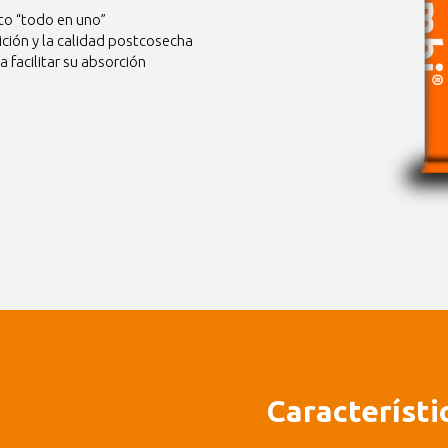
cto “todo en uno”
ición y la calidad postcosecha
facilitar su absorción
Característi