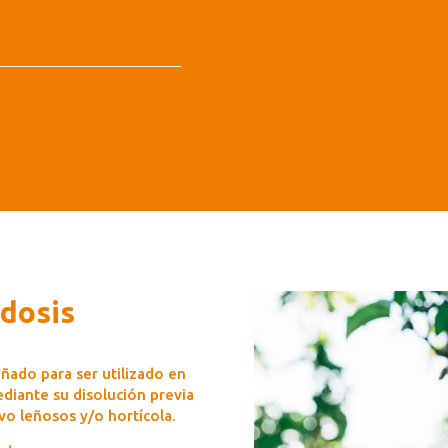
 dosis
ñado para ser utilizado en
ediante su disolución previa
ivo leñosos y/o hortícola.