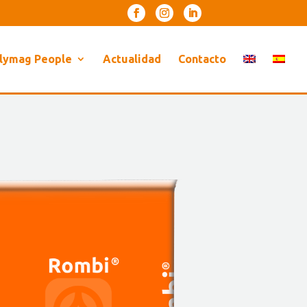
lymag People
Actualidad
Contacto