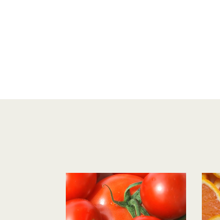
Reproductor
Repro
de
de
vídeo
vídeo