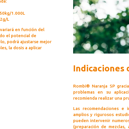
nda:
150kg/1.000L
-2g/L
variará en función del
ndo el potencial de
elo, podrá ajustarse mejor
es, la dosis a aplicar
Indicaciones 
Rombi® Naranja SP gracias
problemas en su aplica
recomienda realizar una pr
Las recomendaciones e i
amplios y rigurosos estudi
pueden intervenir numeros
(preparación de mezclas, a