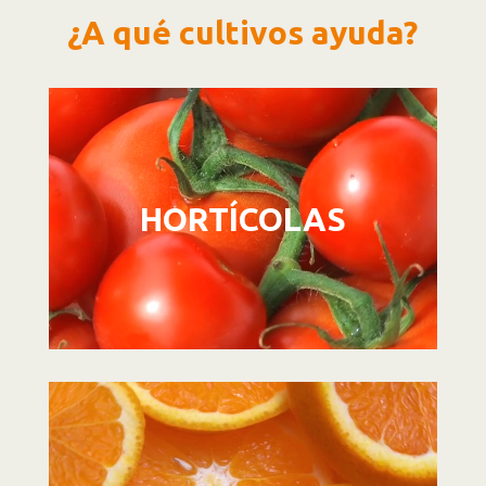
¿A qué cultivos ayuda?
Reproductor
de
vídeo
HORTÍCOLAS
Reproductor
de
vídeo