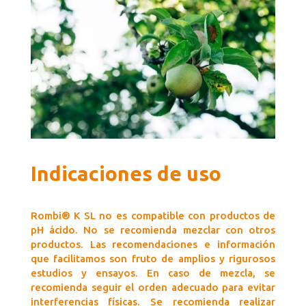
Indicaciones de uso
Rombi® K SL no es compatible con productos de
pH ácido. No se recomienda mezclar con otros
productos. Las recomendaciones e información
que facilitamos son fruto de amplios y rigurosos
estudios y ensayos. En caso de mezcla, se
recomienda seguir el orden adecuado para evitar
interferencias físicas. Se recomienda realizar