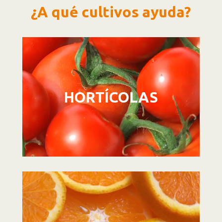
¿A qué cultivos ayuda?
Reproductor
de
vídeo
HORTÍCOLAS
Reproductor
de
vídeo