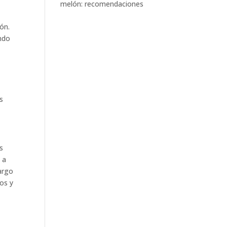
melón: recomendaciones
ón.
ando
s
s
O
a
argo
tos y