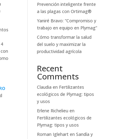
n
Prevención inteligente frente
e
a las plagas con Ortimag®
Yaniré Bravo: “Compromiso y
trabajo en equipo en Plymag”
ntos
Cómo transformar la salud
 4
del suelo y maximizar la
con
productividad agrícola
 como
Recent
Comments
Claudia
en
Fertilizantes
RRO
ecológicos de Plymag: tipos
ad
y usos
Erlene Richelieu
en
Fertilizantes ecológicos de
Plymag: tipos y usos
Roman Iglehart
en
Sandía y