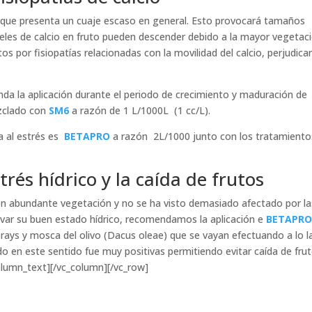
que presenta un cuaje escaso en general. Esto provocará tamaños
veles de calcio en fruto pueden descender debido a la mayor vegetaci
tos por fisiopatías relacionadas con la movilidad del calcio, perjudic
da la aplicación durante el periodo de crecimiento y maduración de
zclado con
SM6
a razón de 1 L/1000L (1 cc/L).
a al estrés es
BETAPRO
a razón 2L/1000 junto con los tratamiento
trés hídrico y la caída de frutos
 con abundante vegetación y no se ha visto demasiado afectado por la
ervar su buen estado hídrico, recomendamos la aplicación e
BETAPR
prays y mosca del olivo (Dacus oleae) que se vayan efectuando a lo l
do en este sentido fue muy positivas permitiendo evitar caída de fru
olumn_text][/vc_column][/vc_row]