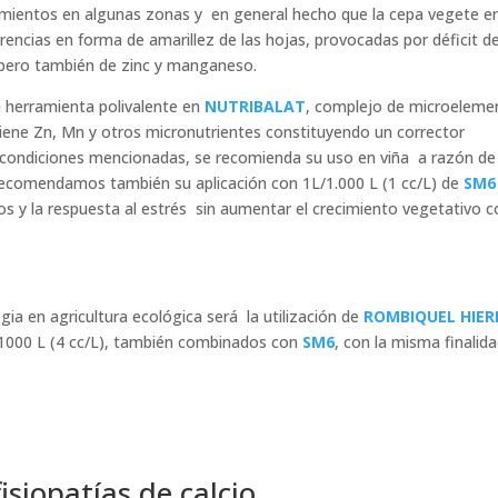
mientos en algunas zonas y en general hecho que la cepa vegete e
encias en forma de amarillez de las hojas, provocadas por déficit d
, pero también de zinc y manganeso.
a herramienta polivalente en
NUTRIBALAT
, complejo de microeleme
iene Zn, Mn y otros micronutrientes constituyendo un corrector
as condiciones mencionadas, se recomienda su uso en viña a razón de
s recomendamos también su aplicación con 1L/1.000 L (1 cc/L) de
SM6
tos y la respuesta al estrés sin aumentar el crecimiento vegetativo
ia en agricultura ecológica será la utilización de
ROMBIQUEL
HIE
1000 L (4 cc/L), también combinados con
SM6
, con la misma finalid
isiopatías de calcio