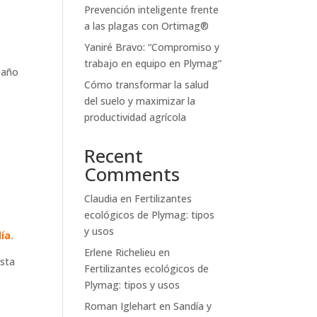
Prevención inteligente frente
a las plagas con Ortimag®
Yaniré Bravo: “Compromiso y
trabajo en equipo en Plymag”
 año
Cómo transformar la salud
del suelo y maximizar la
productividad agrícola
Recent
Comments
Claudia
en
Fertilizantes
ecológicos de Plymag: tipos
y usos
ía.
Erlene Richelieu
en
esta
Fertilizantes ecológicos de
Plymag: tipos y usos
Roman Iglehart
en
Sandía y