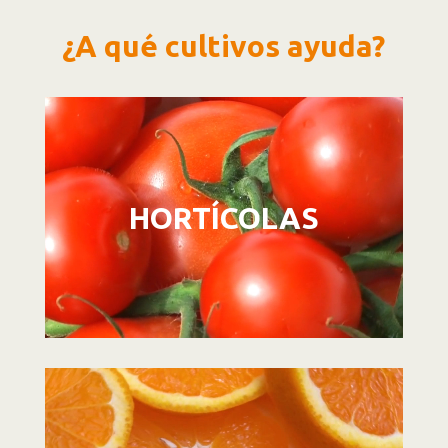
¿A qué cultivos ayuda?
Reproductor
de
vídeo
HORTÍCOLAS
Reproductor
de
vídeo