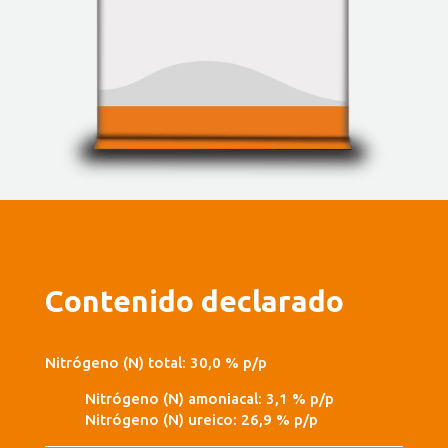
Contenido declarado
Nitrógeno (N) total: 30,0 % p/p
Nitrógeno (N) amoniacal: 3,1 % p/p
Nitrógeno (N) ureico: 26,9 % p/p