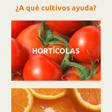
¿A qué cultivos ayuda?
Reproductor
de
vídeo
HORTÍCOLAS
Reproductor
de
vídeo