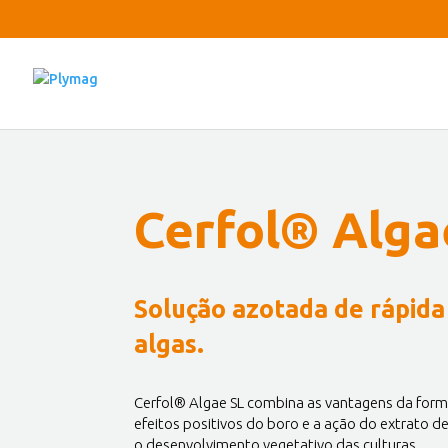
Cerfol® Alga
Solução azotada de rápida
algas.
Cerfol® Algae SL combina as vantagens da formu
efeitos positivos do boro e a ação do extrato 
o desenvolvimento vegetativo das culturas.