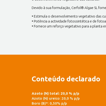
Devido à sua formulação, Cerfol® Algae SL forn
• Estimula o desenvolvimento vegetativo das cu
• Potência a actividade fotossintética e de foto
• Fornece um reforço vegetativo para a planta 
Conteúdo declarado
Azoto (N) total: 20,0 % p/p
Azoto (N) ureico: 20,0 % p/p
Boro (B)*: 0,50% p/p