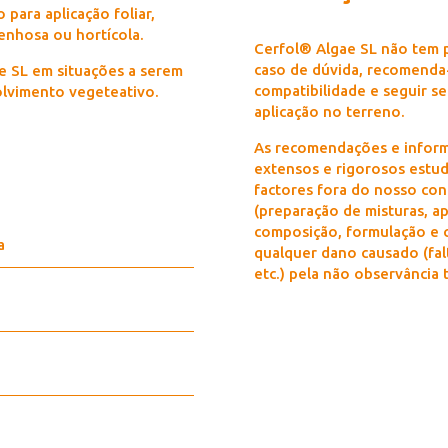
para aplicação foliar,
enhosa ou hortícola.
Cerfol® Algae SL não tem p
caso de dúvida, recomenda-
 SL em situações a serem
compatibilidade e seguir s
lvimento vegeteativo.
aplicação no terreno.
As recomendações e inform
extensos e rigorosos estud
factores fora do nosso cont
(preparação de misturas, apl
composição, formulação e c
a
qualquer dano causado (falt
etc.) pela não observância t