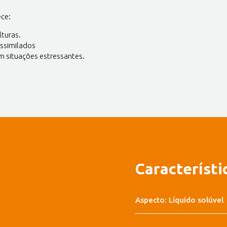
ece:
lturas.
assimilados
em situações estressantes.
Característi
Aspecto: Líquido solúvel