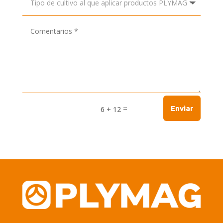
=
Enviar
6 + 12