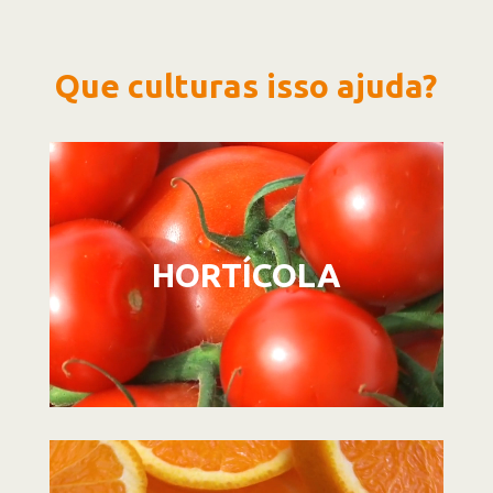
Que culturas isso ajuda?
Reprodutor
de
vídeo
HORTÍCOLA
Reprodutor
de