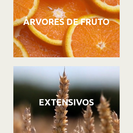
vídeo
ÁRVORES DE FRUTO
Reprodutor
de
vídeo
EXTENSIVOS